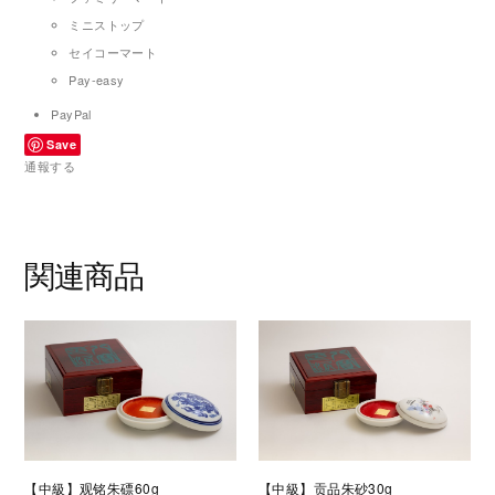
ミニストップ
セイコーマート
Pay-easy
PayPal
Save
通報する
関連商品
【中級】观铭朱磦60g
【中級】贡品朱砂30g