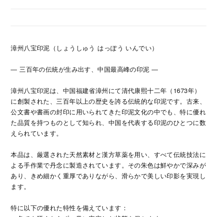
漳州八宝印泥（しょうしゅう はっぽう いんでい）
― 三百年の伝統が生み出す、中国最高峰の印泥 ―
漳州八宝印泥は、中国福建省漳州にて清代康熙十二年（1673年）
に創製された、三百年以上の歴史を誇る伝統的な印泥です。古来、
公文書や書画の封印に用いられてきた印泥文化の中でも、特に優れ
た品質を持つものとして知られ、中国を代表する印泥のひとつに数
えられています。
本品は、厳選された天然素材と漢方草薬を用い、すべて伝統技法に
よる手作業で丹念に製造されています。その朱色は鮮やかで深みが
あり、きめ細かく重厚でありながら、滑らかで美しい印影を実現し
ます。
特に以下の優れた特性を備えています：