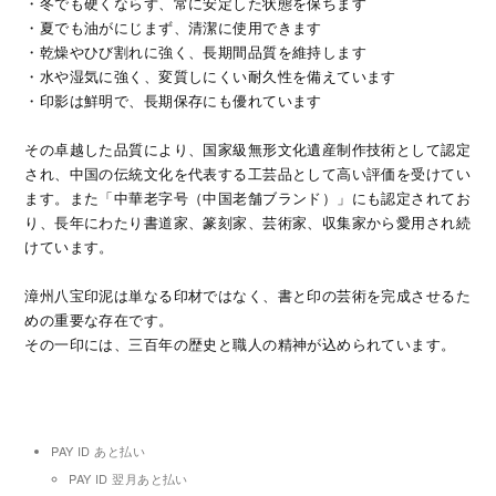
・冬でも硬くならず、常に安定した状態を保ちます
・夏でも油がにじまず、清潔に使用できます
・乾燥やひび割れに強く、長期間品質を維持します
・水や湿気に強く、変質しにくい耐久性を備えています
・印影は鮮明で、長期保存にも優れています
その卓越した品質により、国家級無形文化遺産制作技術として認定
され、中国の伝統文化を代表する工芸品として高い評価を受けてい
ます。また「中華老字号（中国老舗ブランド）」にも認定されてお
り、長年にわたり書道家、篆刻家、芸術家、収集家から愛用され続
けています。
漳州八宝印泥は単なる印材ではなく、書と印の芸術を完成させるた
めの重要な存在です。
その一印には、三百年の歴史と職人の精神が込められています。
PAY ID あと払い
PAY ID 翌月あと払い