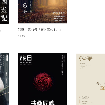
和華 第43号『暦と暮らす。』
』
¥850