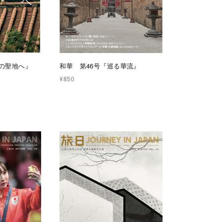
和華 第46号『巡る華流』
夫の聖地へ』
¥850