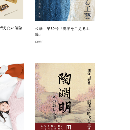
、伝えたい論語
和華 第39号『境界をこえる工
藝』
¥850