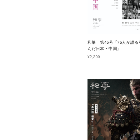
和華 第45号『75人が語
んだ日本・中国』
¥2,200