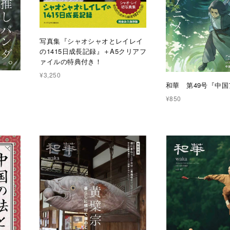
写真集『シャオシャオとレイレイ
の1415日成長記録』＋A5クリアフ
ァイルの特典付き！
¥3,250
』
和華 第49号『中
¥850