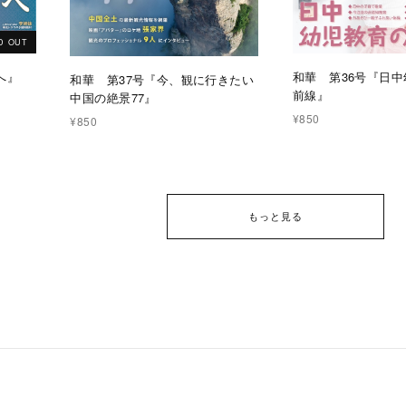
D OUT
へ』
和華 第36号『日
和華 第37号『今、観に行きたい
前線』
中国の絶景77』
¥850
¥850
もっと見る