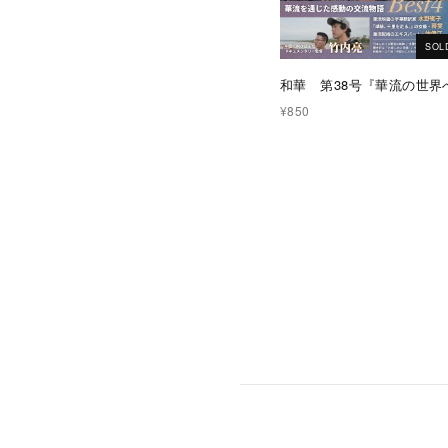
SOL
和華 第38号『華流の世界
¥850