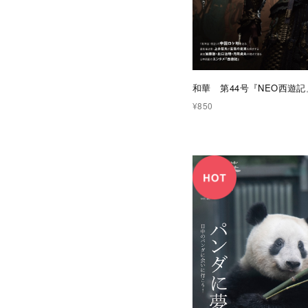
和華 第44号『NEO西遊記
¥850