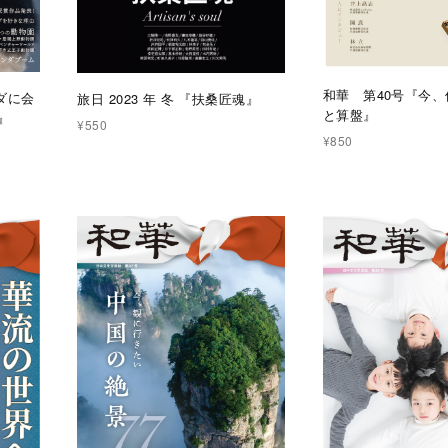
和華 第40号『今
ダに会
旅日 2023 年 冬 『扶桑匠魂』
と算盤』
』
¥550
¥850