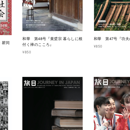
和華 第48号『黄檗宗 暮らしに根
和華 第47号『功
：瞿同
付く禅のこころ』
¥850
¥850